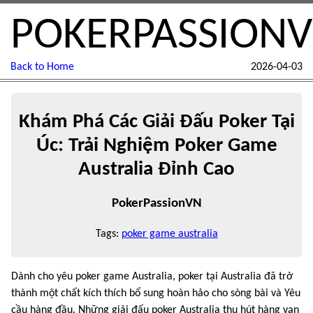
POKERPASSION
Back to Home
2026-04-03
Khám Phá Các Giải Đấu Poker Tại
Úc: Trải Nghiệm Poker Game
Australia Đỉnh Cao
PokerPassionVN
Tags:
poker game australia
Dành cho yêu poker game Australia, poker tại Australia đã trở
thành một chất kích thích bổ sung hoàn hảo cho sòng bài và Yêu
cầu hàng đầu. Những giải đấu poker Australia thu hút hàng vạn