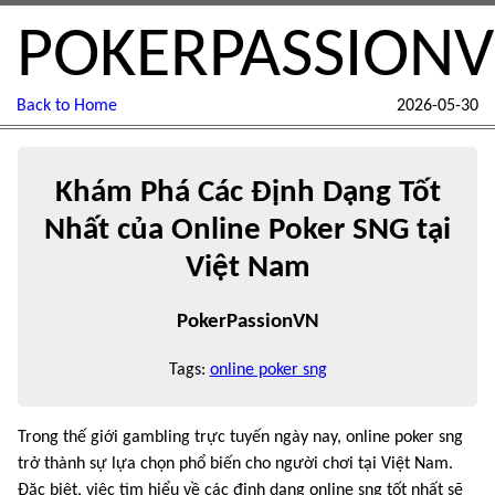
POKERPASSION
Back to Home
2026-05-30
Khám Phá Các Định Dạng Tốt
Nhất của Online Poker SNG tại
Việt Nam
PokerPassionVN
Tags:
online poker sng
Trong thế giới gambling trực tuyến ngày nay, online poker sng
trở thành sự lựa chọn phổ biến cho người chơi tại Việt Nam.
Đặc biệt, việc tìm hiểu về các định dạng online sng tốt nhất sẽ