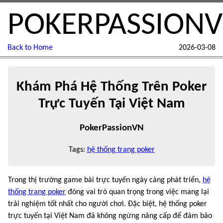
POKERPASSION
Back to Home
2026-03-08
Khám Phá Hệ Thống Trên Poker
Trực Tuyến Tại Việt Nam
PokerPassionVN
Tags:
hệ thống trang poker
Trong thị trường game bài trực tuyến ngày càng phát triển,
hệ
thống trang poker
đóng vai trò quan trọng trong việc mang lại
trải nghiệm tốt nhất cho người chơi. Đặc biệt, hệ thống poker
trực tuyến tại Việt Nam đã không ngừng nâng cấp để đảm bảo