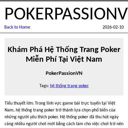
POKERPASSION
Back to Home
2026-02-10
Khám Phá Hệ Thống Trang Poker
Miễn Phí Tại Việt Nam
PokerPassionVN
Tags:
hệ thống trang poker
Tiểu thuyết lớn: Trong lĩnh vực game bài trực tuyến tại Việt
Nam, hệ thống trang poker trở thành lựa chọn phổ biến của
những người yêu thích poker. Hệ thống poker đã thu hút ngày
càng nhiều người chơi mới bằng cách làm cho việc chơi trở nên