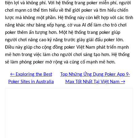
tiện lợi và không phí. Với hệ thống trang poker miễn phí, người
chơi mạnn có thể tìm hiểu về thế giới poker và tìm hiểu chiến
lược mà không một phần. Hệ thống này còn kết hợp với các tính
năng khác như bảng xếp hạng, cờ vua AI để làm cho trò chơi
poker thêm ấn tượng hơn. Một hệ thống trang poker giúp
người chơi nâng cao kỹ năng trước giày giải đấu poker lớn.
Điều này giúp cho cộng đồng poker Việt Nam phát triển mạnh
mẽ hơn trong việc làm cho người chơi sáng tạo hơn. Hệ thống
sẽ làm phòng poker mở rộng và củng cố mạnh mẽ hơn.
← Exploring the Best
Top Những Ứng Dụng Poker App 9-
Poker Sites in Australia
Max Tốt Nhất Tại Việt Nam →