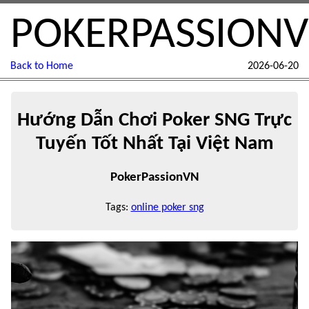
POKERPASSION
Back to Home
2026-06-20
Hướng Dẫn Chơi Poker SNG Trực
Tuyến Tốt Nhất Tại Việt Nam
PokerPassionVN
Tags:
online poker sng