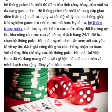
hệ thống poker tốt nhất để đảm bảo tính công bằng, bảo mật và
đa dạng game chơi. Hệ thống poker tốt nhất sẽ cung cấp giao
diện thân thiện, dễ sử dụng và tốc độ xử lý nhanh chóng, giúp
trải nghiệm game trở nên mượt mà hơn. Ngoài ra,
hệ thống
trang poker
chất lượng còn hỗ trợ các chức năng đổi thưởng uy
tín, khả năng cá cược cao và hỗ trợ khách hàng 24/7. Để lựa
chọn hệ thống poker tốt nhất, người chơi cần xem xét các yếu
tố về uy tín, đánh giá cộng đồng và các chứng nhận an toàn.
Với những tiêu chí này, các hệ thống poker tốt nhất tại Việt
Nam đã và đang mang đến trải nghiệm hấp dẫn, an toàn và
minh bạch cho cộng đồng yêu thích poker.